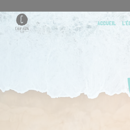
Skip
to
content
ACCUEIL
L’É