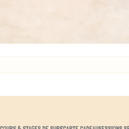
COURS & STAGES DE SURF
CARTE CADEAU
SESSIONS S