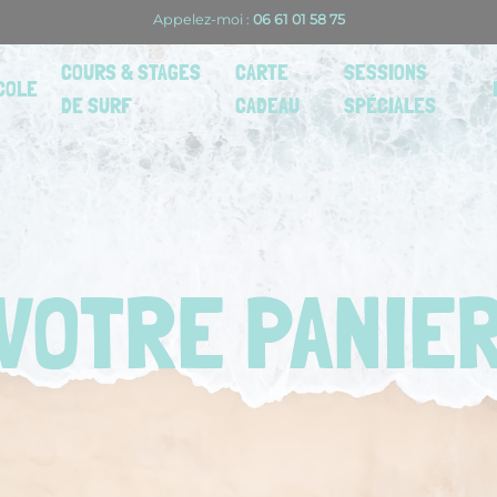
Appelez-moi :
06 61 01 58 75
COURS & STAGES
CARTE
SESSIONS
COLE
DE SURF
CADEAU
SPÉCIALES
VOTRE PANIE