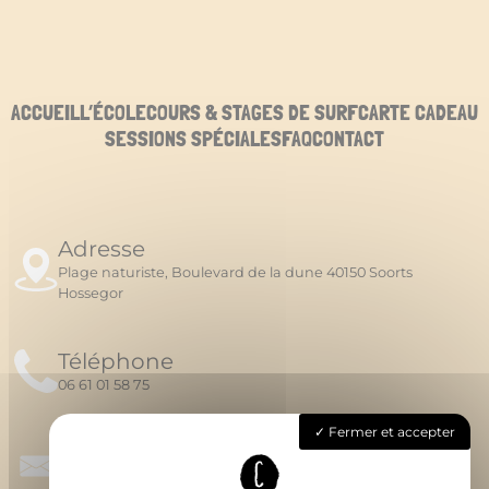
ACCUEIL
L’ÉCOLE
COURS & STAGES DE SURF
CARTE CADEAU
SESSIONS SPÉCIALES
FAQ
CONTACT
Adresse
Plage naturiste, Boulevard de la dune 40150 Soorts
Hossegor
Téléphone
06 61 01 58 75
Fermer et accepter
Email
chipironsurfschool@gmail.com