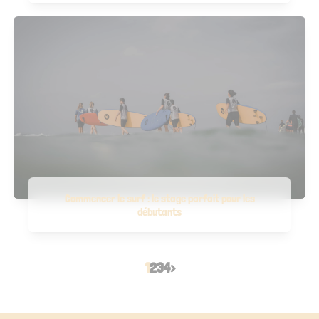
Commencer le surf : le stage parfait pour les
débutants
1
2
3
4
>