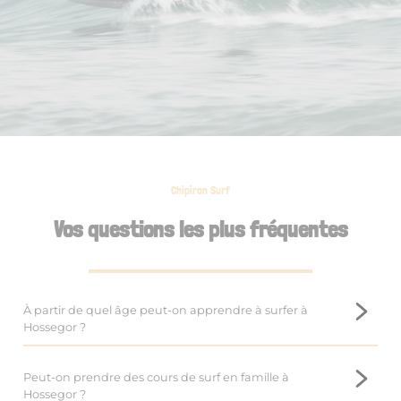
Chipiron Surf
Vos questions les plus fréquentes
À partir de quel âge peut-on apprendre à surfer à
Hossegor ?
Dans notre école de surf à Hossegor, les enfants peuvent
commencer dès l’âge de 5 ans. À cet âge-là, on privilégie
Peut-on prendre des cours de surf en famille à
une approche ludique et sécurisée, pensée pour initier les
Hossegor ?