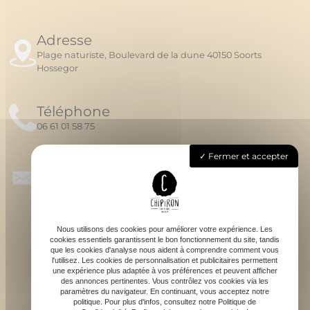
Adresse
Plage naturiste, Boulevard de la dune 40150 Soorts
Hossegor
Téléphone
06 61 01 58 75
Fermer et accepter
Email
chipironsurfschool@gmail.com
Nous utilisons des cookies pour améliorer votre expérience. Les
cookies essentiels garantissent le bon fonctionnement du site, tandis
que les cookies d'analyse nous aident à comprendre comment vous
l'utilisez. Les cookies de personnalisation et publicitaires permettent
une expérience plus adaptée à vos préférences et peuvent afficher
des annonces pertinentes. Vous contrôlez vos cookies via les
S'ABONNER À LA NEWSLETTER
paramètres du navigateur. En continuant, vous acceptez notre
politique. Pour plus d'infos, consultez notre Politique de