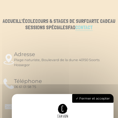
ACCUEIL
L’ÉCOLE
COURS & STAGES DE SURF
CARTE CADEAU
SESSIONS SPÉCIALES
FAQ
CONTACT
Adresse
Plage naturiste, Boulevard de la dune 40150 Soorts
Hossegor
Téléphone
06 61 01 58 75
Fermer et accepter
Email
chipironsurfschool@gmail.com