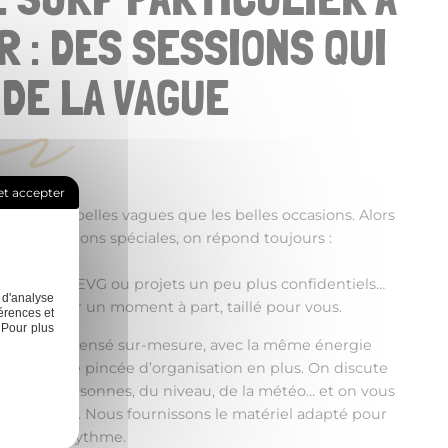
 : DES SESSIONS QUI
DE LA VAGUE
t accepter
utant les belles vagues que les belles occasions. Alors
des sessions spéciales, on répond toujours :
rises, EVJF/EVG ou projets un peu plus confidentiels…
 d'analyse
 pour créer un moment à part, taillé pour vous.
érences et
 Pour plus
i : tout est pensé sur-mesure, avec la même énergie
s, mais une pincée d
’
organisation en plus. On discute
mbre de personnes, du niveau, de la météo… et on vous
otre image. Nous fournissons le matériel adapté pour
ter à son rythme.