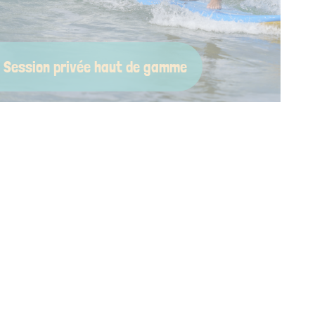
Session privée haut de gamme
Envie d’une session exclusive, calme, élégante ? On
vous propose une prestation sur mesure : moniteur
privé, créneau réservé, plage tranquille, matériel
premium. Le surf version luxe… mais toujours avec
l’âme Chipiron.