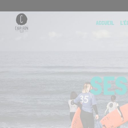
Skip
to
content
ACCUEIL
L’É
SES