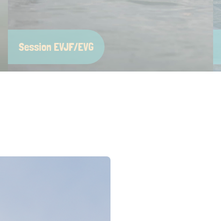
Session EVJF/EVG
s
Rien de tel que l’océan pour célébrer un futur
mariage ! On vous concocte une session joyeuse,
drôle, adaptée à tous les niveaux et pleine de bons
souvenirs à partager — à commencer par la photo de
groupe, forcément mouillée.