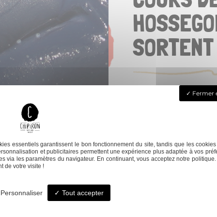
HOSSEGOR
SORTENT 
Fermer e
Chez Chipiron, on aime a
quand on nous demande 
pourquoi pas ?
Groupes d
’
amis, entrep
ies essentiels garantissent le bon fonctionnement du site, tandis que les cookies
on s
’
adapte à vos envies
rsonnalisation et publicitaires permettent une expérience plus adaptée à vos préf
s via les paramètres du navigateur. En continuant, vous acceptez notre politique.
Pas de formule figée ic
 de votre visite !
que nos cours classique
de vos attentes, du no
Personnaliser
Tout accepter
prépare une session à v
que chacun puisse profi