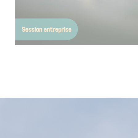
Session entreprise
Team-building à l’horizontale, prise de recul les pied
dans l’eau, ou pause bien méritée pendant un
séminaire… Nos sessions pros remettent un peu de
soleil dans le planning. On s’occupe de tout, vous
venez juste avec votre bonne humeur (et éventuell