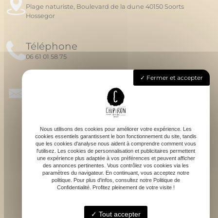
Plage naturiste, Boulevard de la dune 40150 Soorts
Hossegor
Téléphone
06 61 01 58 75
Fermer et accepter
Email
chipironsurfschool@gmail.com
Nous utilisons des cookies pour améliorer votre expérience. Les
cookies essentiels garantissent le bon fonctionnement du site, tandis
que les cookies d'analyse nous aident à comprendre comment vous
l'utilisez. Les cookies de personnalisation et publicitaires permettent
une expérience plus adaptée à vos préférences et peuvent afficher
des annonces pertinentes. Vous contrôlez vos cookies via les
S'ABONNER À LA NEWSLETTER
paramètres du navigateur. En continuant, vous acceptez notre
politique. Pour plus d'infos, consultez notre Politique de
Confidentialité. Profitez pleinement de votre visite !
Tout accepter