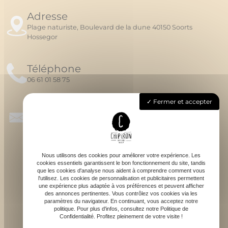
Adresse
Plage naturiste, Boulevard de la dune 40150 Soorts
Hossegor
Téléphone
06 61 01 58 75
Fermer et accepter
Email
chipironsurfschool@gmail.com
Nous utilisons des cookies pour améliorer votre expérience. Les
cookies essentiels garantissent le bon fonctionnement du site, tandis
que les cookies d'analyse nous aident à comprendre comment vous
l'utilisez. Les cookies de personnalisation et publicitaires permettent
une expérience plus adaptée à vos préférences et peuvent afficher
des annonces pertinentes. Vous contrôlez vos cookies via les
S'ABONNER À LA NEWSLETTER
paramètres du navigateur. En continuant, vous acceptez notre
politique. Pour plus d'infos, consultez notre Politique de
Confidentialité. Profitez pleinement de votre visite !