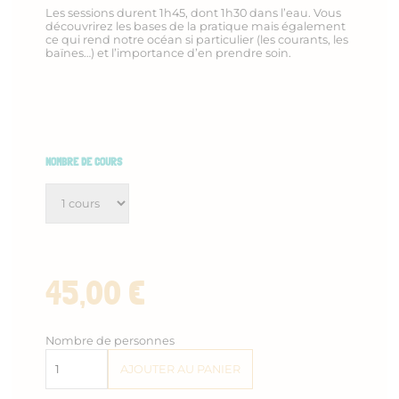
Les sessions durent 1h45, dont 1h30 dans l’eau. Vous
découvrirez les bases de la pratique mais également
ce qui rend notre océan si particulier (les courants, les
baïnes…) et l’importance d’en prendre soin.
NOMBRE DE COURS
45,00
€
Nombre de personnes
quantité
AJOUTER AU PANIER
de
Cours