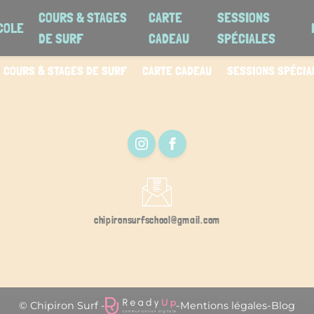
COURS & STAGES
CARTE
SESSIONS
COLE
DE SURF
CADEAU
SPÉCIALES
COURS & STAGES DE SURF
CARTE CADEAU
SESSIONS SPÉCIA
chipironsurfschool@gmail.com
© Chipiron Surf -
-
Mentions légales
-
Blog