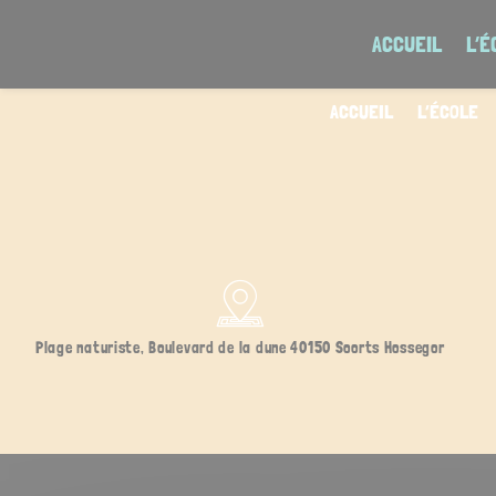
Skip
to
ACCUEIL
L’É
content
ACCUEIL
L’ÉCOLE
Plage naturiste, Boulevard de la dune 40150 Soorts Hossegor