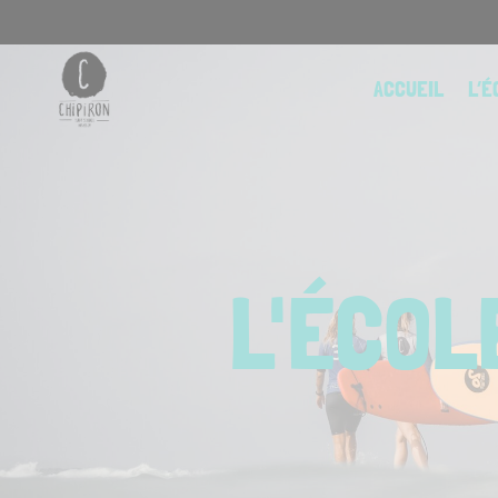
Skip
to
content
ACCUEIL
L’É
L'ÉCOL