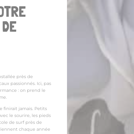
VOTRE
 DE
installée près de
aux passionnés. Ici, pas
ormance : on prend le
hme.
inirait jamais. Petits
ec le sourire, les pieds
cole de surf près de
eviennent chaque année