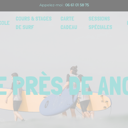
Appelez-moi :
06 61 01 58 75
COURS & STAGES
CARTE
SESSIONS
COLE
DE SURF
CADEAU
SPÉCIALES
E PRÈS DE A