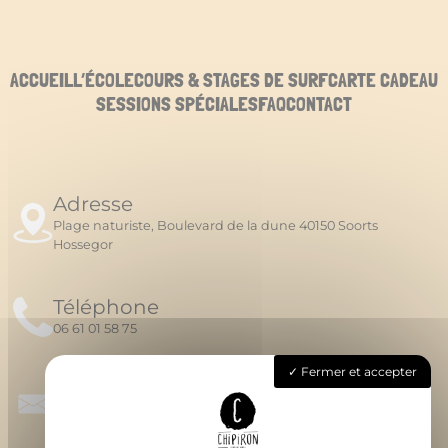
ACCUEIL
L’ÉCOLE
COURS & STAGES DE SURF
CARTE CADEAU
SESSIONS SPÉCIALES
FAQ
CONTACT
Adresse
Plage naturiste, Boulevard de la dune 40150 Soorts
Hossegor
Téléphone
06 61 01 58 75
Fermer et accepter
Email
chipironsurfschool@gmail.com