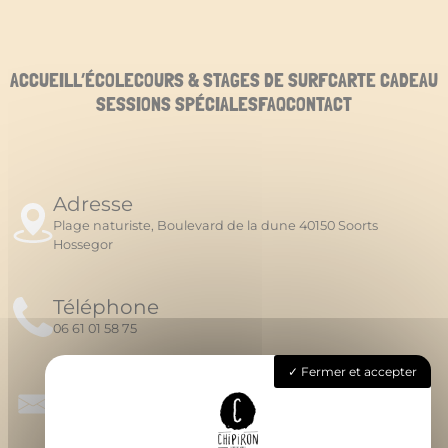
ACCUEIL
L’ÉCOLE
COURS & STAGES DE SURF
CARTE CADEAU
SESSIONS SPÉCIALES
FAQ
CONTACT
Adresse
Plage naturiste, Boulevard de la dune 40150 Soorts
Hossegor
Téléphone
06 61 01 58 75
Fermer et accepter
Email
chipironsurfschool@gmail.com