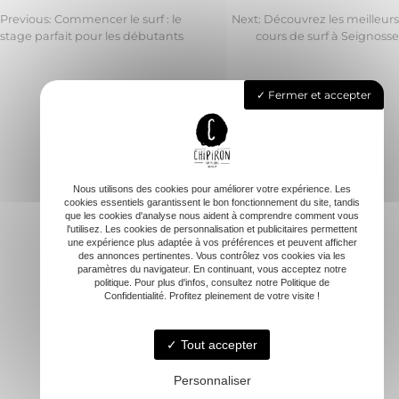
Previous:
Commencer le surf : le
Next:
Découvrez les meilleurs
stage parfait pour les débutants
cours de surf à Seignosse
Navigation
de
Fermer et accepter
l’article
Accueil
L’école
Cours & Stages de surf
Nous utilisons des cookies pour améliorer votre expérience. Les
Carte cadeau
cookies essentiels garantissent le bon fonctionnement du site, tandis
que les cookies d'analyse nous aident à comprendre comment vous
Sessions spéciales
l'utilisez. Les cookies de personnalisation et publicitaires permettent
une expérience plus adaptée à vos préférences et peuvent afficher
FAQ
des annonces pertinentes. Vous contrôlez vos cookies via les
Contact
paramètres du navigateur. En continuant, vous acceptez notre
politique. Pour plus d'infos, consultez notre Politique de
Confidentialité. Profitez pleinement de votre visite !
Tout accepter
Personnaliser