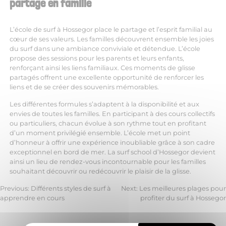
partage en famille
L’école de surf à Hossegor place le partage et l’esprit familial au
cœur de ses valeurs. Les familles découvrent ensemble les joies
du surf dans une ambiance conviviale et détendue. L’école
propose des sessions pour les parents et leurs enfants,
renforçant ainsi les liens familiaux. Ces moments de glisse
partagés offrent une excellente opportunité de renforcer les
liens et de se créer des souvenirs mémorables.
Les différentes formules s’adaptent à la disponibilité et aux
envies de toutes les familles. En participant à des cours collectifs
ou particuliers, chacun évolue à son rythme tout en profitant
d’un moment privilégié ensemble. L’école met un point
d’honneur à offrir une expérience inoubliable grâce à son cadre
exceptionnel en bord de mer. La surf school d’Hossegor devient
ainsi un lieu de rendez-vous incontournable pour les familles
souhaitant découvrir ou redécouvrir le plaisir de la glisse.
Previous:
Différents styles de surf à
Next:
Les meilleures plages pour
apprendre en cours
profiter du surf à Hossegor
Navigation
de