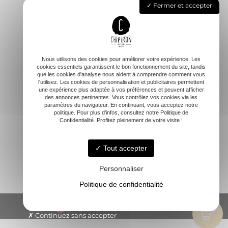
Fermer et accepter
l’article
Accueil
L’école
Cours & Stages de surf
Nous utilisons des cookies pour améliorer votre expérience. Les
Carte cadeau
cookies essentiels garantissent le bon fonctionnement du site, tandis
que les cookies d'analyse nous aident à comprendre comment vous
Sessions spéciales
l'utilisez. Les cookies de personnalisation et publicitaires permettent
une expérience plus adaptée à vos préférences et peuvent afficher
FAQ
des annonces pertinentes. Vous contrôlez vos cookies via les
Contact
paramètres du navigateur. En continuant, vous acceptez notre
politique. Pour plus d'infos, consultez notre Politique de
Confidentialité. Profitez pleinement de votre visite !
Tout accepter
Personnaliser
Politique de confidentialité
© -
-
Mentions légales
-
Blog
Continuez sans accepter