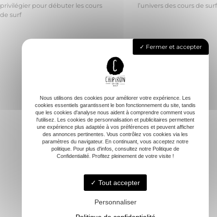
privilégier pour débuter les cours
l’univers des cours de surf
Navigation
de surf
de
l’article
Fermer et accepter
Accueil
L’école
Cours & Stages de surf
Nous utilisons des cookies pour améliorer votre expérience. Les
Carte cadeau
cookies essentiels garantissent le bon fonctionnement du site, tandis
que les cookies d'analyse nous aident à comprendre comment vous
Sessions spéciales
l'utilisez. Les cookies de personnalisation et publicitaires permettent
une expérience plus adaptée à vos préférences et peuvent afficher
FAQ
des annonces pertinentes. Vous contrôlez vos cookies via les
Contact
paramètres du navigateur. En continuant, vous acceptez notre
politique. Pour plus d'infos, consultez notre Politique de
Confidentialité. Profitez pleinement de votre visite !
Tout accepter
Personnaliser