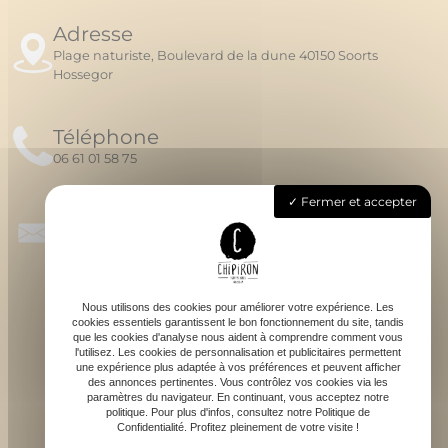
Adresse
Plage naturiste, Boulevard de la dune 40150 Soorts
Hossegor
Téléphone
06 61 01 58 75
Fermer et accepter
Email
chipironsurfschool@gmail.com
Nous utilisons des cookies pour améliorer votre expérience. Les
cookies essentiels garantissent le bon fonctionnement du site, tandis
que les cookies d'analyse nous aident à comprendre comment vous
l'utilisez. Les cookies de personnalisation et publicitaires permettent
une expérience plus adaptée à vos préférences et peuvent afficher
des annonces pertinentes. Vous contrôlez vos cookies via les
S'ABONNER À LA NEWSLETTER
paramètres du navigateur. En continuant, vous acceptez notre
politique. Pour plus d'infos, consultez notre Politique de
Confidentialité. Profitez pleinement de votre visite !