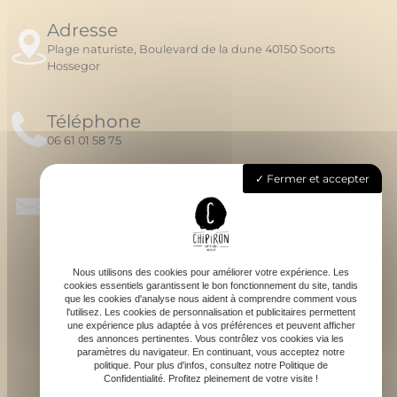
Adresse
Plage naturiste, Boulevard de la dune 40150 Soorts
Hossegor
Téléphone
06 61 01 58 75
Fermer et accepter
Email
chipironsurfschool@gmail.com
Nous utilisons des cookies pour améliorer votre expérience. Les
cookies essentiels garantissent le bon fonctionnement du site, tandis
que les cookies d'analyse nous aident à comprendre comment vous
l'utilisez. Les cookies de personnalisation et publicitaires permettent
une expérience plus adaptée à vos préférences et peuvent afficher
des annonces pertinentes. Vous contrôlez vos cookies via les
S'ABONNER À LA NEWSLETTER
paramètres du navigateur. En continuant, vous acceptez notre
politique. Pour plus d'infos, consultez notre Politique de
Confidentialité. Profitez pleinement de votre visite !