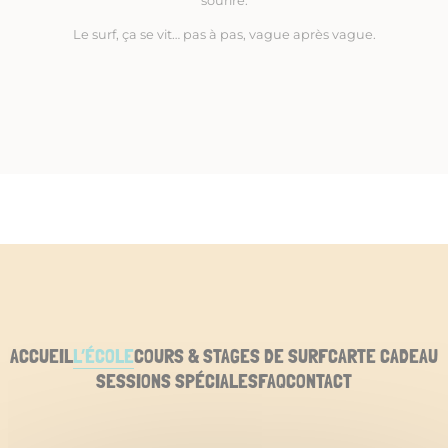
sourire.
Le surf, ça se vit… pas à pas, vague après vague.
ACCUEIL
L’ÉCOLE
COURS & STAGES DE SURF
CARTE CADEAU
SESSIONS SPÉCIALES
FAQ
CONTACT